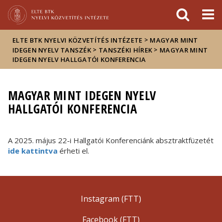
Események
ELTE a
Hírek
sajtóban
>
ELTE BTK NYELVI KÖZVETÍTÉS INTÉZETE
MAGYAR MINT
>
>
IDEGEN NYELV TANSZÉK
TANSZÉKI HÍREK
MAGYAR MINT
IDEGEN NYELV HALLGATÓI KONFERENCIA
MAGYAR MINT IDEGEN NYELV
HALLGATÓI KONFERENCIA
A 2025. május 22-i Hallgatói Konferenciánk absztraktfüzetét
ide kattintva
érheti el.
Instagram (FTT)
Facebook (FTT)