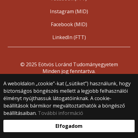
Instagram (MID)
Facebook (MID)
LinkedIn (FTT)
© 2025 Eötvös Loránd Tudományegyetem
Minden jog fenntartva.
1053 Budapest, Egyetem tér 1–3.
A weboldalon „cookie”-kat („sütiket”) használunk, hogy
Központi telefonszám: +36 1 411 6500
biztonságos böngészés mellett a legjobb felhasználói
Webfejlesztés:
élményt nyújthassuk látogatóinknak. A cookie-
beállítások bármikor megváltoztathatók a böngésző
beállításaiban.
További információ
Elfogadom