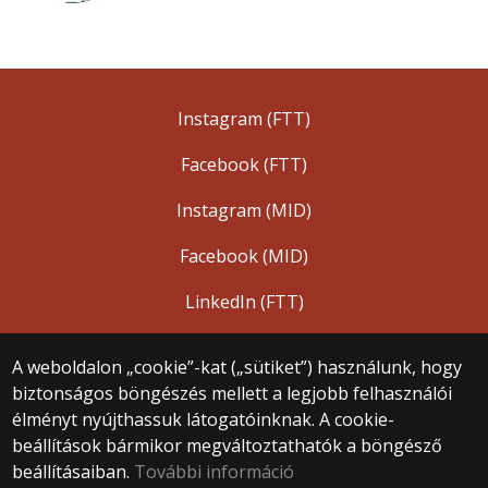
Instagram (FTT)
Facebook (FTT)
Instagram (MID)
Facebook (MID)
LinkedIn (FTT)
A weboldalon „cookie”-kat („sütiket”) használunk, hogy
biztonságos böngészés mellett a legjobb felhasználói
© 2025 Eötvös Loránd Tudományegyetem
élményt nyújthassuk látogatóinknak. A cookie-
Minden jog fenntartva.
beállítások bármikor megváltoztathatók a böngésző
1053 Budapest, Egyetem tér 1–3.
Központi telefonszám: +36 1 411 6500
beállításaiban.
További információ