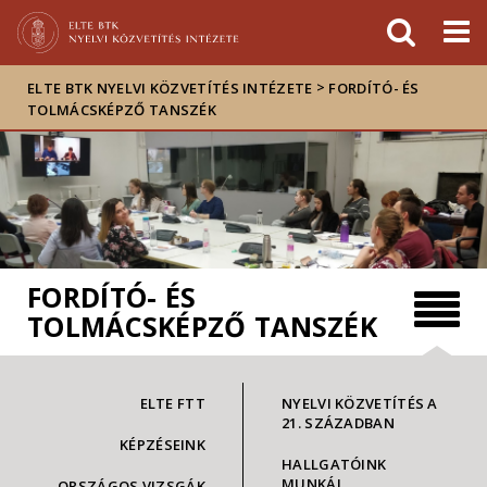
Események
ELTE a
Hírek
sajtóban
>
ELTE BTK NYELVI KÖZVETÍTÉS INTÉZETE
FORDÍTÓ- ÉS
TOLMÁCSKÉPZŐ TANSZÉK
FORDÍTÓ- ÉS
TOLMÁCSKÉPZŐ TANSZÉK
ELTE FTT
NYELVI KÖZVETÍTÉS A
21. SZÁZADBAN
KÉPZÉSEINK
HALLGATÓINK
MUNKÁI
ORSZÁGOS VIZSGÁK