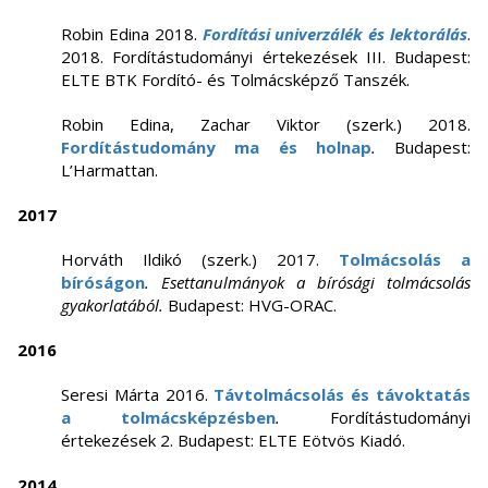
Robin Edina 2018.
Fordítási univerzálék és lektorálás
.
2018. Fordítástudományi értekezések III. Budapest:
ELTE BTK Fordító- és Tolmácsképző Tanszék.
Robin Edina, Zachar Viktor (szerk.) 2018.
Fordítástudomány ma és holnap
.
Budapest:
L’Harmattan.
2017
Horváth Ildikó (szerk.) 2017.
Tolmácsolás a
bíróságon
. Esettanulmányok a bírósági tolmácsolás
gyakorlatából.
Budapest: HVG-ORAC.
2016
Seresi Márta 2016.
Távtolmácsolás és távoktatás
a tolmácsképzésben
.
Fordítástudományi
értekezések 2. Budapest: ELTE Eötvös Kiadó.
2014