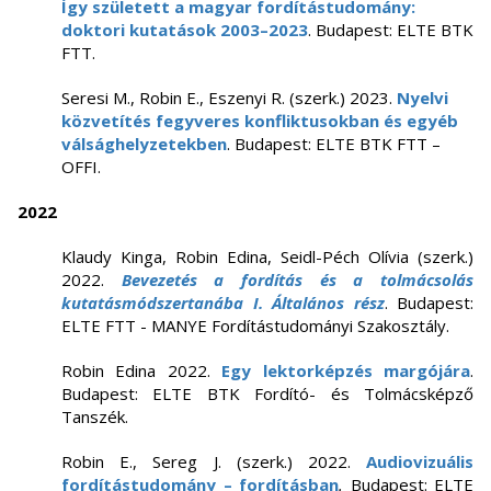
Így született a magyar fordítástudomány:
doktori kutatások 2003–2023
. Budapest: ELTE BTK
FTT.
Seresi M., Robin E., Eszenyi R. (szerk.) 2023.
Nyelvi
közvetítés fegyveres konfliktusokban és egyéb
válsághelyzetekben
. Budapest: ELTE BTK FTT –
OFFI.
2022
Klaudy Kinga, Robin Edina, Seidl-Péch Olívia (szerk.)
2022.
Bevezetés a fordítás és a tolmácsolás
kutatásmódszertanába I. Általános rész
. Budapest:
ELTE FTT - MANYE Fordítástudományi Szakosztály.
Robin Edina 2022.
Egy lektorképzés margójára
.
Budapest: ELTE BTK Fordító- és Tolmácsképző
Tanszék.
Robin E., Sereg J. (szerk.) 2022.
Audiovizuális
fordítástudomány – fordításban
.
Budapest: ELTE