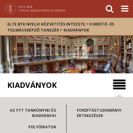
Események
ELTE a
Hírek
sajtóban
>
ELTE BTK NYELVI KÖZVETÍTÉS INTÉZETE
FORDÍTÓ- ÉS
>
TOLMÁCSKÉPZŐ TANSZÉK
KIADVÁNYOK
KIADVÁNYOK
AZ FTT TANKÖNYVEI ÉS
FORDÍTÁSTUDOMÁNYI
KIADVÁNYAI
ÉRTEKEZÉSEK
FOLYÓIRATOK