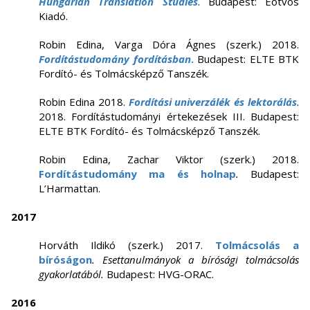
Hungarian Translation Studies
. Budapest: Eötvös
Kiadó.
Robin Edina, Varga Dóra Ágnes (szerk.) 2018.
Fordítástudomány fordításban
.
Budapest: ELTE BTK
Fordító- és Tolmácsképző Tanszék.
Robin Edina 2018.
Fordítási univerzálék és lektorálás
.
2018. Fordítástudományi értekezések III. Budapest:
ELTE BTK Fordító- és Tolmácsképző Tanszék.
Robin Edina, Zachar Viktor (szerk.) 2018.
Fordítástudomány ma és holnap
.
Budapest:
L’Harmattan.
2017
Horváth Ildikó (szerk.) 2017.
Tolmácsolás a
bíróságon
. Esettanulmányok a bírósági tolmácsolás
gyakorlatából.
Budapest: HVG-ORAC.
2016