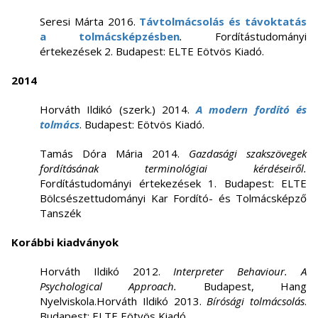
Seresi Márta 2016.
Távtolmácsolás és távoktatás
a tolmácsképzésben
.
Fordítástudományi
értekezések 2. Budapest: ELTE Eötvös Kiadó.
2014
Horváth Ildikó (szerk.) 2014.
A modern fordító és
tolmács
. Budapest: Eötvös Kiadó.
Tamás Dóra Mária 2014.
Gazdasági szakszövegek
fordításának terminológiai kérdéseiről.
Fordítástudományi értekezések 1. Budapest: ELTE
Bölcsészettudományi Kar Fordító- és Tolmácsképző
Tanszék
Korábbi kiadványok
Horváth Ildikó 2012.
I
nterpreter Behaviour. A
Psychological Approach.
Budapest, Hang
Nyelviskola.Horváth Ildikó 2013.
Bírósági tolmácsolás
.
Budapest: ELTE Eötvös Kiadó.