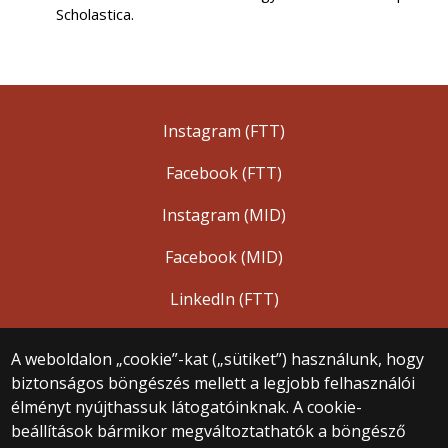
Scholastica.
Instagram (FTT)
Facebook (FTT)
Instagram (MID)
Facebook (MID)
LinkedIn (FTT)
A weboldalon „cookie”-kat („sütiket”) használunk, hogy
biztonságos böngészés mellett a legjobb felhasználói
© 2025 Eötvös Loránd Tudományegyetem
élményt nyújthassuk látogatóinknak. A cookie-
Minden jog fenntartva.
beállítások bármikor megváltoztathatók a böngésző
1053 Budapest, Egyetem tér 1–3.