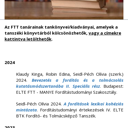
Az FTT tanárainak tankönyvei/kiadványai, amelyek a
tanszéki könyvtárból kölcsönözhetők,
vagy a címekre
kattintva letölthetők
.
2024
Klaudy Kinga, Robin Edina, Seidl-Péch Olívia (szerk.)
2024.
Bevezetés a fordítás és a tolmácsolás
kutatásmódszertanába II. Speciális rész
. Budapest:
ELTE FTT - MANYE Fordítástudományi Szakosztály.
Seidl-Péch Olívia 2024.
A fordítások lexikai kohéziós
mintázata
. Fordítástudományi értekezések IV. ELTE
BTK Fordító- és Tolmácsképző Tanszék.
2023