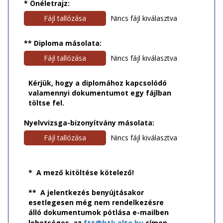
* Önéletrajz:
Fájl tallózása
Nincs fájl kiválasztva
** Diploma másolata:
Fájl tallózása
Nincs fájl kiválasztva
Kérjük, hogy a diplomához kapcsolódó
valamennyi dokumentumot egy fájlban
töltse fel.
Nyelvvizsga-bizonyítvány másolata:
Fájl tallózása
Nincs fájl kiválasztva
* A mező kitöltése kötelező!
** A jelentkezés benyújtásakor
esetlegesen még nem rendelkezésre
álló dokumentumok pótlása e-mailben
ftt@btk.elte.hu
lehetséges, az
címen.