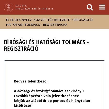
Események
ELTE a
Hírek
sajtóban
>
ELTE BTK NYELVI KÖZVETÍTÉS INTÉZETE
BÍRÓSÁGI ÉS
HATÓSÁGI TOLMÁCS - REGISZTRÁCIÓ
BÍRÓSÁGI ÉS HATÓSÁGI TOLMÁCS -
REGISZTRÁCIÓ
Kedves Jelentkező!
A
bírósági és hatósági tolmács
szakirányú
továbbképzésre való jelentkezéshez
kérjük az alábbi űrlap pontos és hiánytalan
kitöltését.