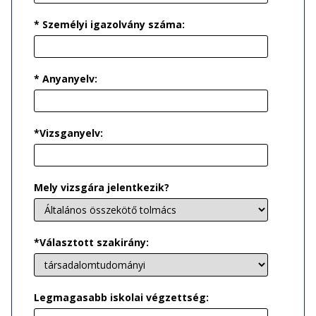
* Személyi igazolvány száma:
* Anyanyelv:
*Vizsganyelv:
Mely vizsgára jelentkezik?
*Választott szakirány:
Legmagasabb iskolai végzettség: