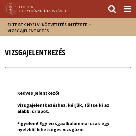
Események
ELTE a
Hírek
sajtóban
>
ELTE BTK NYELVI KÖZVETÍTÉS INTÉZETE
VIZSGAJELENTKEZÉS
VIZSGAJELENTKEZÉS
Kedves Jelentkező!
Vizsgajelentkezéshez, kérjük, töltse ki az
alábbi űrlapot.
Figyelem! Egy vizsgaalkalommal csak egy
nyelvből lehetséges vizsgázni.